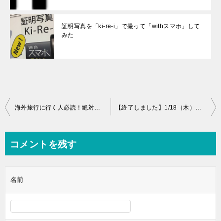
証明写真を「ki-re-i」で撮って「withスマホ」して
みた
投
海外旅行に行く人必読！絶対忘れてはいけない持ち物６選
【終了しました】1/18（木）締切：またまた出ましたハピタス入会ビックキャンペーン
稿
ナ
コメントを残す
ビ
ゲ
名前
ー
シ
ョ