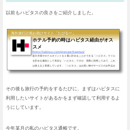
以前もハピタスの良さをご紹介しました。
海外旅行計画お助けサイト「たびるー」
ホテル予約の時はハピタス経由がオス
スメ
https://tabiruu.com/prepare/hapitas/
楽天市場やホテルポイントを２重に貯めることができる「ハピタス」マイル
を貯める裏技として有名な「ハピタス」ですが、実際に利用してみて、これ
は使えると実感しています。「ハピタス」はお買い物やサービスのお申込み
などの際にハピタス経由で買い物するだけで一...
その後も旅行の予約をするたびに、まずはハピタスに
利用したいサイトがあるかをまず確認して利用するよ
うにしています。
今年某月の私のハピタス通帳です。